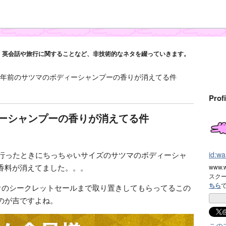
英会話や旅行に関することなど、非技術的なネタを綴っていきます。
5年前のサツマのボディーシャンプーの香りが消えてる件
Profi
ィーシャンプーの香りが消えてる件
に行ったときにちっちゃいサイズのサツマのボディーシャ
id:w
香料が消えてました。。。
www
スク
ちら
ミオのシークレットセールまで取り置きしてもらってるこの
のが吉ですよね。
この