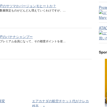
SHOPのサツマかバージョンモヒートか？
Pro
HOPの数量限定ものがどんどん増えていくわけですが、…
AT
SHOPのバナナシャンプー
HOPのプレミアム会員になって、その都度ポイントを使…
Spon
座席変
エアカナダの航空チケット代がクレカ
残高…
»