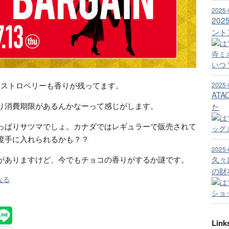
2025-
20
ント
。ストロベリーも香りが残ってます。
2025-
AT
り消費期限があるんかなーって感じがします。
た
っぱりサツマでしょ。カナダではレギュラーで販売されて
度手に入れられるかも？？
2025-
久々
がありますけど、今でもチョコの香りがするか謎です。
の財
なる
Link