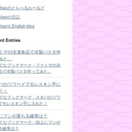
chanのとらべるわーるど
ichanの日記
han's English blog
nt Entries
ミマの冷凍食品で冷製パスタ作
みた。
バのリワードでモレスキン手に
た！
にフンが落ちる確率は？