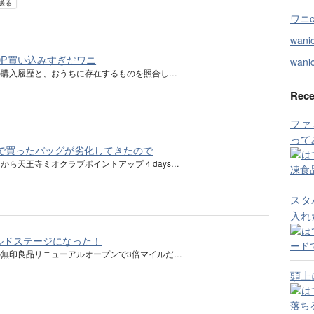
ワニ
wan
SHOP買い込みすぎだワニ
wanic
の購入履歴と、おうちに存在するものを照合し…
Rece
ファ
って
onで買ったバッグが劣化してきたので
ら天王寺ミオクラブポイントアップ 4 days…
スタ
入れ
ルドステージになった！
無印良品リニューアルオープンで3倍マイルだ…
頭上