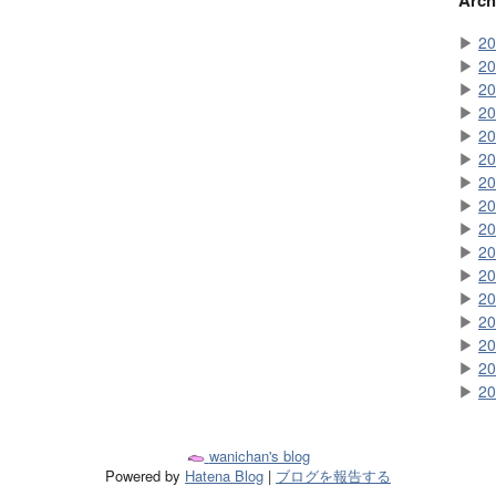
Arch
▶
20
▶
20
▶
20
▶
20
▶
20
▶
20
▶
20
▶
20
▶
20
▶
20
▶
20
▶
20
▶
20
▶
20
▶
20
▶
20
wanichan's blog
Powered by
Hatena Blog
|
ブログを報告する