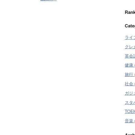
Rank
Cate
ライフ
クレカ
英会話
健康 (
旅行 (
社会 (
ガジェ
スタバ
TOEI
音楽 (