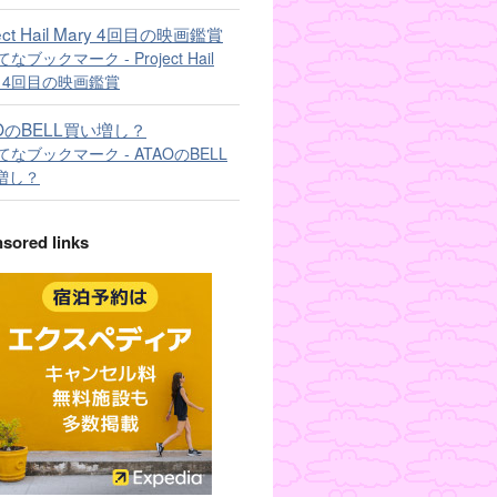
ject Hail Mary 4回目の映画鑑賞
AOのBELL買い増し？
sored links