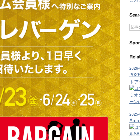
Sear
Spon
Rela
2026-
20
トア
2025-
Am