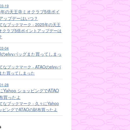
03-19
25年の天王寺ミオクラブ5倍ポイ
アップデーはいつ？
03-04
AOのelvyバッグまた買ってしまっ
01-28
にYahoo ショッピングでATAO
布買ったよ
s