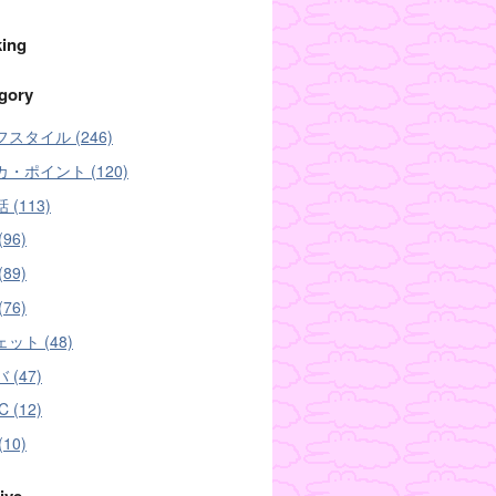
ing
gory
スタイル (246)
・ポイント (120)
 (113)
96)
89)
76)
ット (48)
 (47)
C (12)
10)