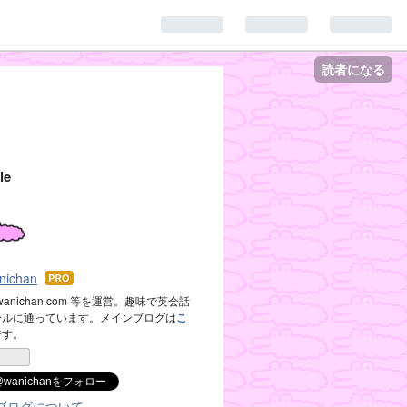
読者になる
le
anichan
はて
なブ
.wanichan.com 等を運営。趣味で英会話
ールに通っています。メインブログは
こ
ログ
です。
Pro
@wanichanをフォロー
ブログについて